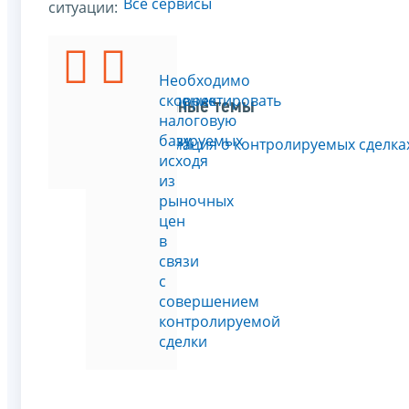
Все сервисы
ситуации:
Подать
Необходимо
уведомление
скорректировать
Связанные темы
о
налоговую
контролируемых
базу,
Информация о контролируемых сделка
сделках
исходя
из
рыночных
цен
в
связи
с
совершением
контролируемой
сделки