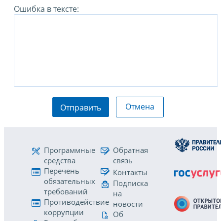
Ошибка в тексте:
Отмена
Отправить
Программные
Обратная
средства
связь
Перечень
Контакты
обязательных
Подписка
требований
на
Противодействие
новости
коррупции
Об