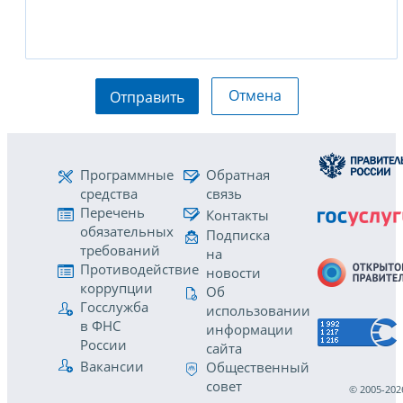
Отмена
Отправить
Программные
Обратная
средства
связь
Перечень
Контакты
обязательных
Подписка
требований
на
Противодействие
новости
коррупции
Об
Госслужба
использовании
в ФНС
информации
России
сайта
Вакансии
Общественный
совет
© 2005-202