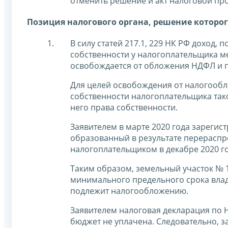
отменить решение и акт налоговой пр
Позиция налогового органа, решение которог
В силу статей 217.1, 229 НК РФ доход
собственности у налогоплательщика ме
освобождается от обложения НДФЛ и 
Для целей освобождения от налогообл
собственности налогоплательщика тако
него права собственности.
Заявителем в марте 2020 года зарегис
образованный в результате перераспр
налогоплательщиком в декабре 2020 го
Таким образом, земельный участок № 
минимального предельного срока влад
подлежит налогообложению.
Заявителем налоговая декларация по Н
бюджет не уплачена. Следовательно, 