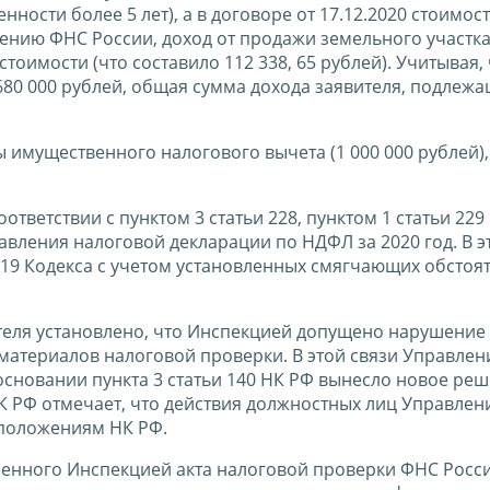
ности более 5 лет), а в договоре от 17.12.2020 стоимос
нению ФНС России, доход от продажи земельного участка
тоимости (что составило 112 338, 65 рублей). Учитывая,
 680 000 рублей, общая сумма дохода заявителя, подлеж
 имущественного налогового вычета (1 000 000 рублей)
ответствии с пунктом 3 статьи 228, пунктом 1 статьи 229
вления налоговой декларации по НДФЛ за 2020 год. В э
 119 Кодекса с учетом установленных смягчающих обстоя
теля установлено, что Инспекцией допущено нарушение
атериалов налоговой проверки. В этой связи Управлен
основании пункта 3 статьи 140 НК РФ вынесло новое ре
 РФ отмечает, что действия должностных лиц Управлен
положениям НК РФ.
ленного Инспекцией акта налоговой проверки ФНС Росс