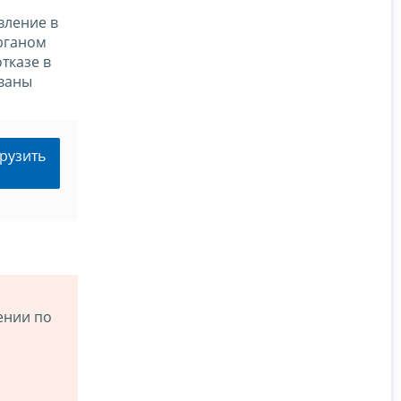
я
вление в
рганом
тказе в
ованы
рузить
ении по