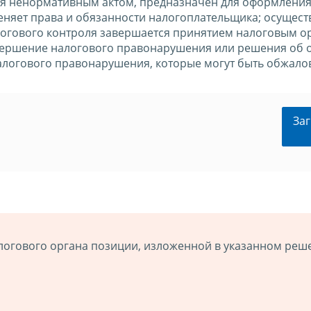
тся ненормативным актом, предназначен для оформлени
меняет права и обязанности налогоплательщика; осущест
огового контроля завершается принятием налоговым о
вершение налогового правонарушения или решения об о
налогового правонарушения, которые могут быть обжал
Заг
логового органа позиции, изложенной в указанном реш