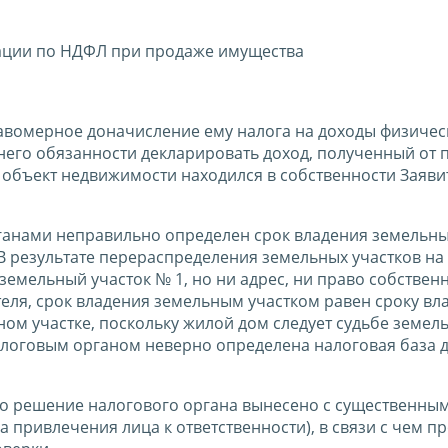
ации по НДФЛ при продаже имущества
равомерное доначисление ему налога на доходы физичес
у него обязанности декларировать доход, полученный от
 объект недвижимости находился в собственности Заяви
рганами неправильно определен срок владения земельн
В результате перераспределения земельных участков на
земельный участок № 1, но ни адрес, ни право собствен
еля, срок владения земельным участком равен сроку вл
м участке, поскольку жилой дом следует судьбе земел
алоговым органом неверно определена налоговая база 
что решение налогового органа вынесено с существенны
привлечения лица к ответственности), в связи с чем пр