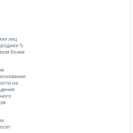
ких лиц
 продажи ½
теля более
ым
 основании
ности на
адения
ьного
для
ми
осит