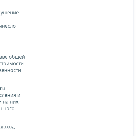
рушение
и
вынесло
раве общей
 стоимости
венности
ты
сления и
 на них.
льного
 доход