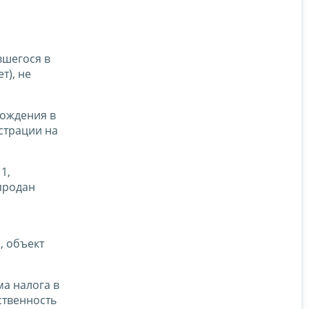
вшегося в
т), не
хождения в
страции на
1,
продан
, объект
ма налога в
ственность