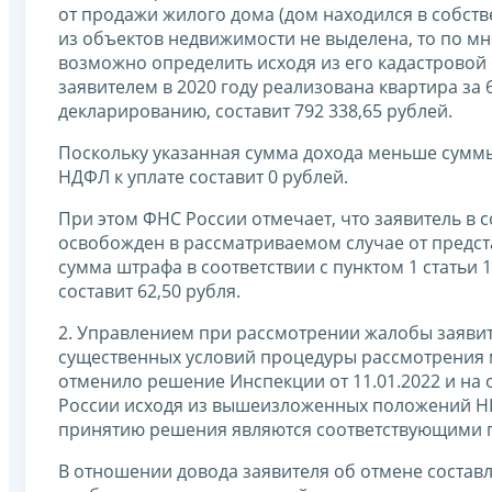
от продажи жилого дома (дом находился в собствен
из объектов недвижимости не выделена, то по м
возможно определить исходя из его кадастровой с
заявителем в 2020 году реализована квартира за
декларированию, составит 792 338,65 рублей.
Поскольку указанная сумма дохода меньше суммы
НДФЛ к уплате составит 0 рублей.
При этом ФНС России отмечает, что заявитель в со
освобожден в рассматриваемом случае от предста
сумма штрафа в соответствии с пунктом 1 статьи
составит 62,50 рубля.
2. Управлением при рассмотрении жалобы заяви
существенных условий процедуры рассмотрения м
отменило решение Инспекции от 11.01.2022 и на 
России исходя из вышеизложенных положений НК
принятию решения являются соответствующими 
В отношении довода заявителя об отмене состав