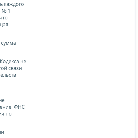
ть каждого
 № 1
 что
ащая
, сумма
 Кодекса не
той связи
тельств
ие
шение. ФНС
ия по
ии