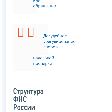
или
обращении
Подать
Досудебное
возражения
урегулирование
на
споров
акт
налоговой
проверки
Структура
ФНС
России