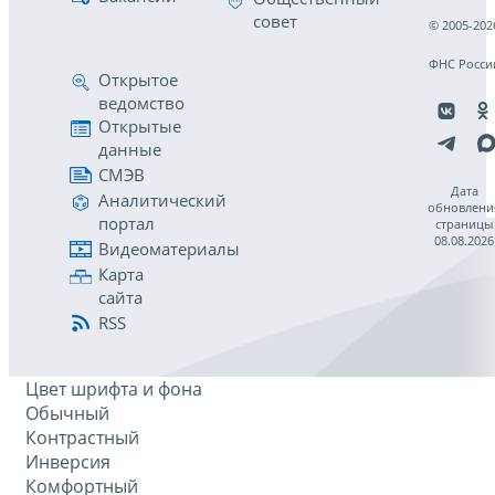
совет
© 2005-202
ФНС Росси
Открытое
ведомство
Открытые
данные
СМЭВ
Дата
Аналитический
обновлени
портал
страницы
08.08.2026
Видеоматериалы
Карта
сайта
RSS
Цвет шрифта и фона
Обычный
Контрастный
Инверсия
Комфортный