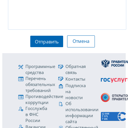
Отмена
Отправить
Программные
Обратная
средства
связь
Перечень
Контакты
обязательных
Подписка
требований
на
Противодействие
новости
коррупции
Об
Госслужба
использовании
в ФНС
информации
России
сайта
Вакансии
Общественный