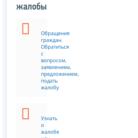
жалобы
Обращения
граждан.
Обратиться
с
вопросом,
заявлением,
предложением,
подать
жалобу
Узнать
о
жалобе