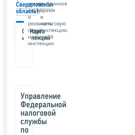
номер,
выбранное
Свердловская
адрес
время
область
):
и
в
реквизиты
налоговую
своей
инспекцию.
Список
Карта
налоговой
инспекций
инспекции.
Управление
Федеральной
налоговой
службы
по