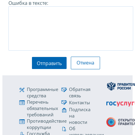
Ошибка в тексте:
Отмена
Отправить
Программные
Обратная
средства
связь
Перечень
Контакты
обязательных
Подписка
требований
на
Противодействие
новости
коррупции
Об
Госслужба
использовании