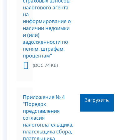
страховых взносов,
налогового агента
на
информирование о
наличии недоимки
и (или)
задолженности по
пеням, штрафам,
процентам"
(DOC 74 KB)
Приложение № 4
Загрузить
"Порядок
представления
согласия
налогоплательщика,
плательщика сбора,
плательщика