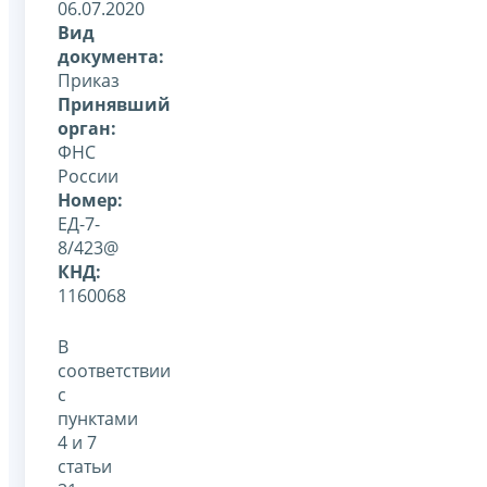
06.07.2020
Вид
документа:
Приказ
Принявший
орган:
ФНС
России
Номер:
ЕД-7-
8/423@
КНД:
1160068
В
соответствии
с
пунктами
4 и 7
статьи