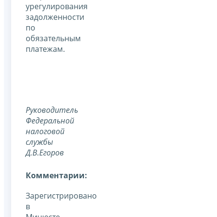
урегулирования
задолженности
по
обязательным
платежам.
Руководитель
Федеральной
налоговой
службы
Д.В.Егоров
Комментарии:
Зарегистрировано
в
Минюсте