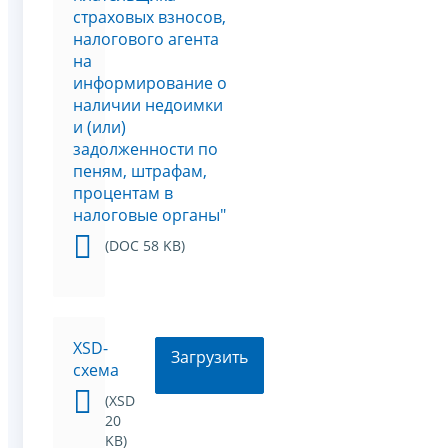
страховых взносов,
налогового агента
на
информирование о
наличии недоимки
и (или)
задолженности по
пеням, штрафам,
процентам в
налоговые органы"
(DOC 58 KB)
XSD-
Загрузить
схема
(XSD
20
KB)