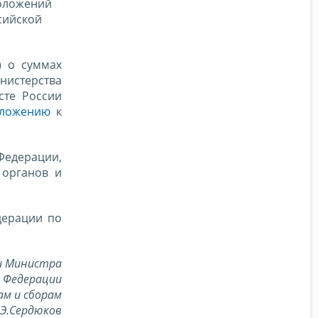
 положений
сийской
) о суммах
нистерства
сте России
ложению
к
Федерации,
 органов и
дерации по
и Министра
й Федерации
ам и сборам
.Э.Сердюков