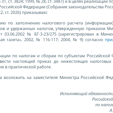
1, ст. 3824; 1999, № 28, ст. 3487) и в целях реализации
а Российской Федерации (Собрание законодательства Рос
22, ст. 2026) приказываю:
цию по заполнению налогового расчета (информации
ов и удержанных налогов, утвержденную приказом Ми
 03.06.2002 № БГ-3-23/275 (зарегистрирован в Миню
ая газета», 2002, № 116-117; 2004, № 9) согласно
при
рации по налогам и сборам по субъектам Российской 
ести настоящий приказ до нижестоящих налоговых
е в практической работе.
за возложить на заместителя Министра Российской Фе
Исполняющий обязанност
Российско
по налог
А