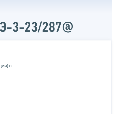
АЭ-3-23/287@
ции) о