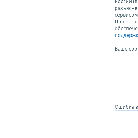
России (
разъясне
сервисо
По вопро
обеспече
поддержк
Ваше соо
Ошибка в 