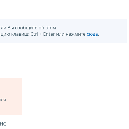
сли Вы сообщите об этом.
цию клавиш: Ctrl + Enter или нажмите
сюда
.
тся
ФНС