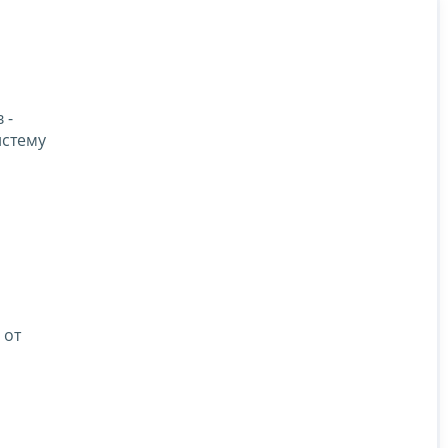
 -
истему
 от