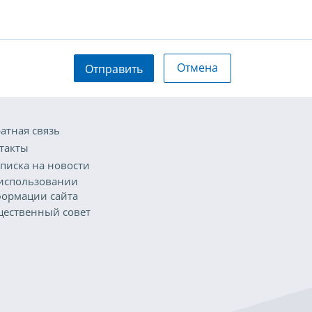
Отмена
Отправить
атная связь
такты
писка на новости
использовании
ормации сайта
ественный совет