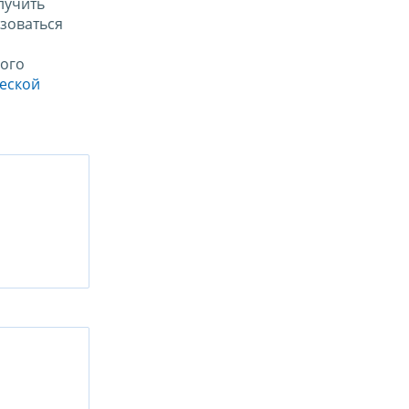
лучить
зоваться
ого
ческой