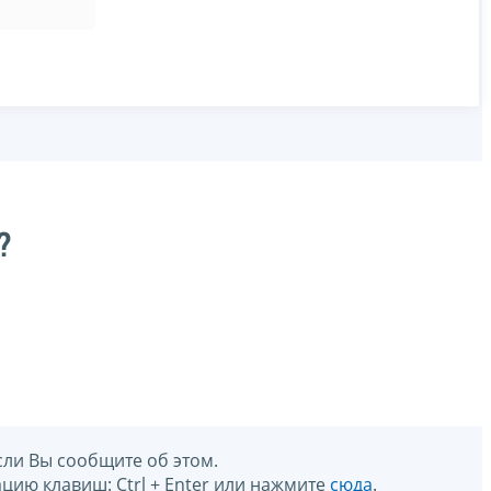
?
сли Вы сообщите об этом.
цию клавиш: Ctrl + Enter или нажмите
сюда
.