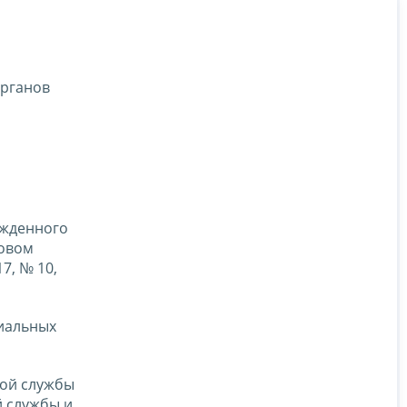
органов
ржденного
ровом
7, № 10,
риальных
вой службы
 службы и