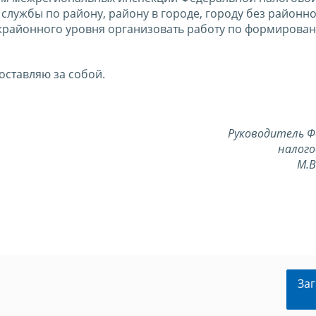
лужбы по району, району в городе, городу без районн
жрайонного уровня организовать работу по формирова
оставляю за собой.
Руководитель Ф
налого
М.
Заг