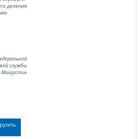
ого деления
нию
едеральной
вой службы
В.Мишустин
рузить