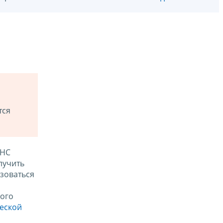
тся
ФНС
лучить
зоваться
ого
ческой