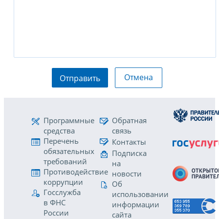
Отмена
Отправить
Программные
Обратная
средства
связь
Перечень
Контакты
обязательных
Подписка
требований
на
Противодействие
новости
коррупции
Об
Госслужба
использовании
в ФНС
информации
России
сайта