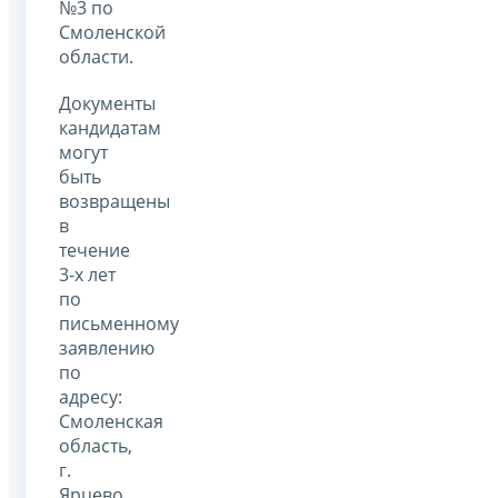
№3 по
Смоленской
области.
Документы
кандидатам
могут
быть
возвращены
в
течение
3-х лет
по
письменному
заявлению
по
адресу:
Смоленская
область,
г.
Ярцево,