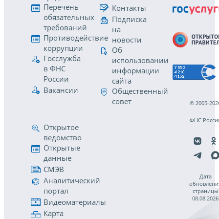
Перечень
Контакты
обязательных
Подписка
требований
на
Противодействие
новости
коррупции
Об
Госслужба
использовании
в ФНС
информации
России
сайта
Вакансии
Общественный
совет
© 2005-202
ФНС Росси
Открытое
ведомство
Открытые
данные
СМЭВ
Дата
Аналитический
обновлени
портал
страницы
08.08.2026
Видеоматериалы
Карта