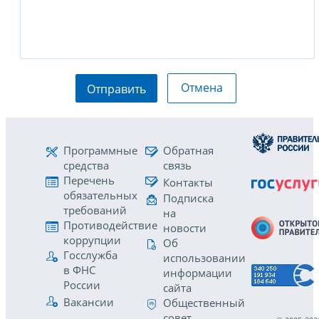
Отмена
Отправить
Программные
Обратная
средства
связь
Перечень
Контакты
обязательных
Подписка
требований
на
Противодействие
новости
коррупции
Об
Госслужба
использовании
в ФНС
информации
России
сайта
Вакансии
Общественный
совет