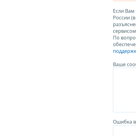
Если Вам
России (
разъясне
сервисо
По вопро
обеспече
поддержк
Ваше соо
Ошибка в 