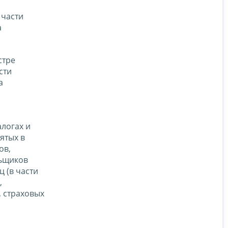
 части
а
стре
сти
а
логах и
ятых в
ов,
льщиков
 (в части
,
, страховых