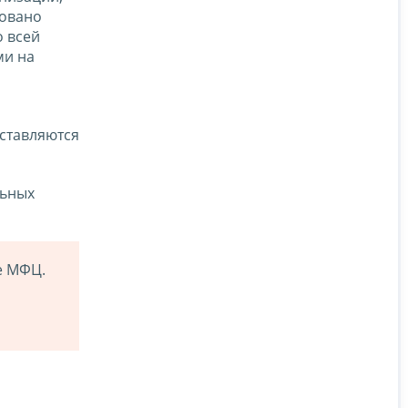
зовано
о всей
ми на
ставляются
льных
е МФЦ.