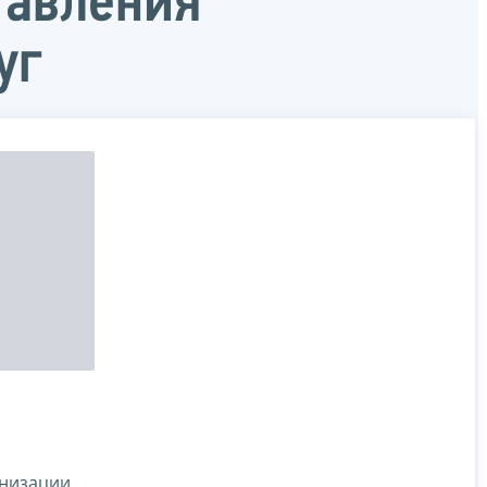
тавления
уг
низации,