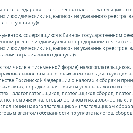
иного государственного реестра налогоплательщиков (в
х и юридических лиц выписок из указанного реестра, з
логовую тайну)».
окументов, содержащихся в Едином государственном рее
енном реестре индивидуальных предпринимателей (в ча
х и юридических лиц выписок из указанных реестров, з
дения ограниченного доступа)».
в том числе в письменной форме) налогоплательщиков,
раховых взносов и налоговых агентов о действующих на
ельстве Российской Федерации о налогах и сборах и прин
вых актах, порядке исчисления и уплаты налогов и сбор
остях налогоплательщиков, плательщиков сборов, плате
в, полномочиях налоговых органов и их должностных лиц
 исполнении налогоплательщиком (плательщиком сборов
говым агентом) обязанности по уплате налогов, сборов