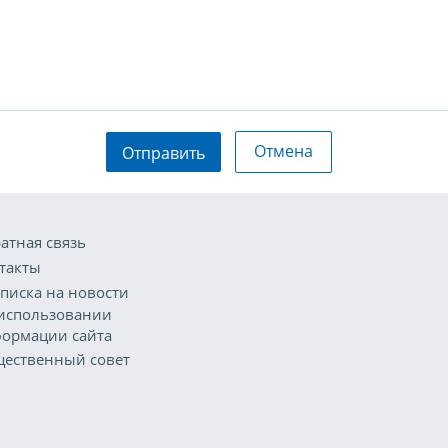
Отмена
Отправить
атная связь
такты
писка на новости
использовании
ормации сайта
ественный совет