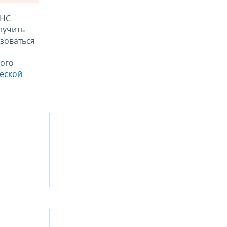
ФНС
лучить
зоваться
ого
ческой