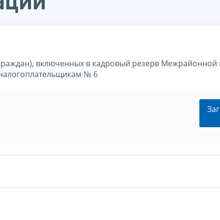
ации
(граждан), включенных в кадровый резерв Межрайонной
налогоплательщикам № 6
Заг