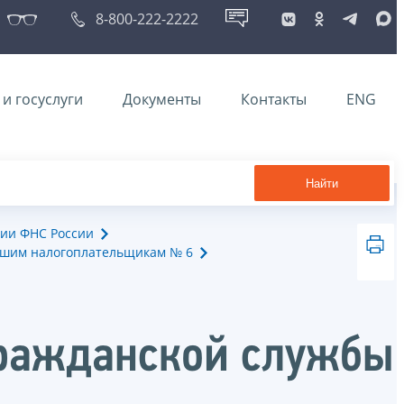
8-800-222-2222
и госуслуги
Документы
Контакты
ENG
Найти
ии ФНС России
йшим налогоплательщикам № 6
гражданской службы