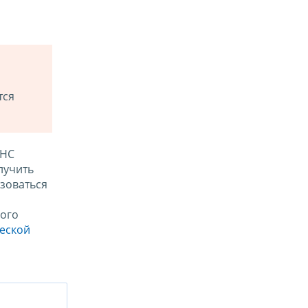
тся
ФНС
лучить
зоваться
ого
ческой