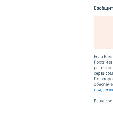
Сообщит
Если Вам
России (
разъясне
сервисо
По вопро
обеспече
поддержк
Ваше соо