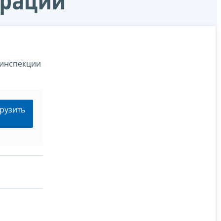
ерации
 инспекции
рузить