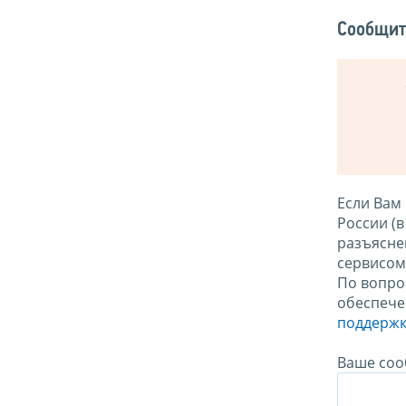
Сообщит
Если Вам
России (
разъясне
сервисо
По вопро
обеспече
поддержк
Ваше соо