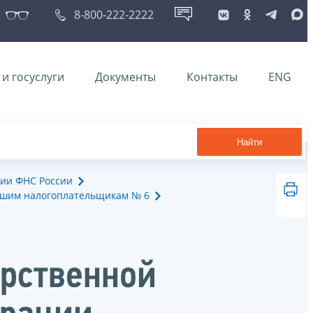
8-800-222-2222
и госуслуги
Документы
Контакты
ENG
Найти
ии ФНС России
йшим налогоплательщикам № 6
арственной