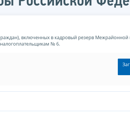
бы Российской Фед
(граждан), включенных в кадровый резерв Межрайонной
налогоплательщикам № 6.
Заг