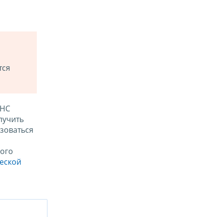
тся
ФНС
лучить
зоваться
ого
ческой