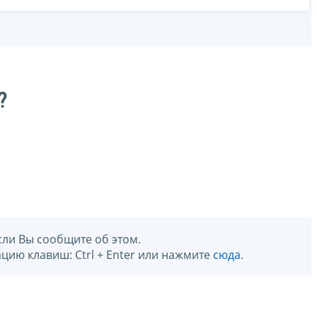
?
сли Вы сообщите об этом.
цию клавиш: Ctrl + Enter или нажмите
сюда
.