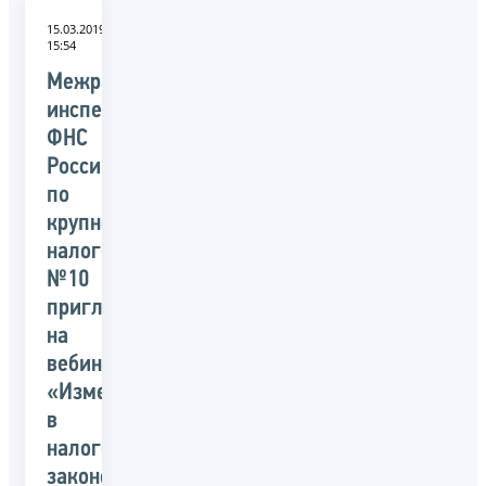
15.03.2019
15:54
Межрайонная
инспекция
ФНС
России
по
крупнейшим
налогоплательщикам
№10
приглашает
на
вебинар:
«Изменения
в
налоговом
законодательстве