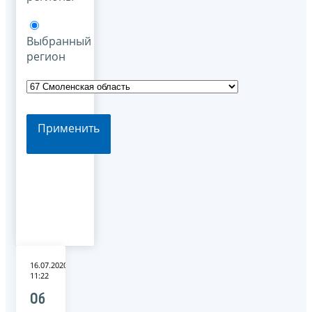
Выбранный
регион
Применить
16.07.2020
11:22
Об