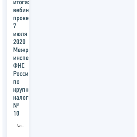
итогах
вебинара,
проведённого
7
июля
2020
Межрайонной
инспекцией
ФНС
России
по
крупнейшим
налогоплательщикам
№
10
Новость