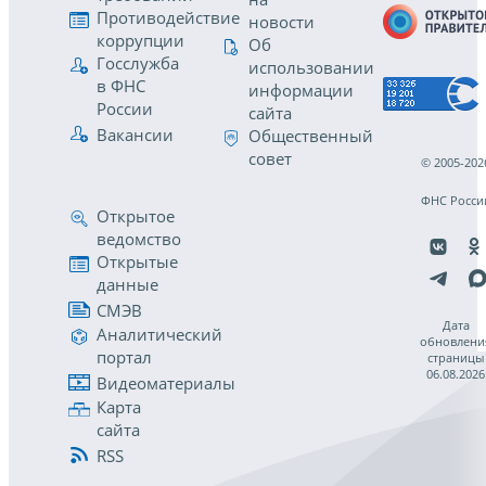
Противодействие
новости
коррупции
Об
Госслужба
использовании
в ФНС
информации
России
сайта
Вакансии
Общественный
совет
© 2005-202
ФНС Росси
Открытое
ведомство
Открытые
данные
СМЭВ
Дата
Аналитический
обновлени
портал
страницы
06.08.2026
Видеоматериалы
Карта
сайта
RSS