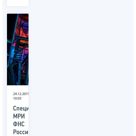
24.12.2019
10:03
Специалисты
МРИ
ФНС
России