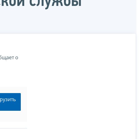
ской службы
бщает о
рузить