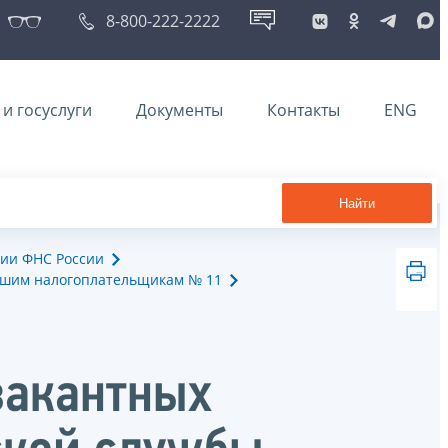
8-800-222-2222
и госуслуги
Документы
Контакты
ENG
Найти
ии ФНС России
йшим налогоплательщикам № 11
вакантных