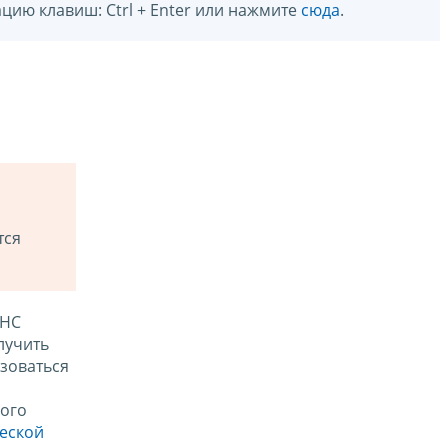
цию клавиш: Ctrl + Enter или нажмите
сюда
.
тся
ФНС
лучить
зоваться
ого
ческой