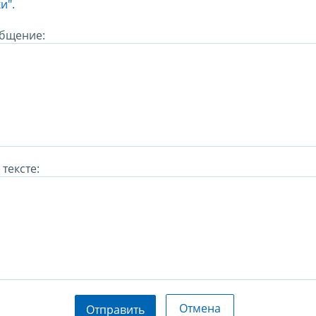
и".
бщение:
тексте:
Отмена
Отправить