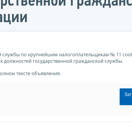
арственной граждан
ации
 службы по крупнейшим налогоплательщикам № 11 соо
ых должностей государственной гражданской службы.
полном тексте объявления.
Заг