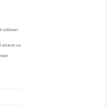
й кабинет
б можно на
ляет