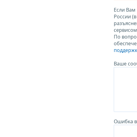
Если Вам
России (
разъясне
сервисо
По вопро
обеспече
поддержк
Ваше соо
Ошибка в 