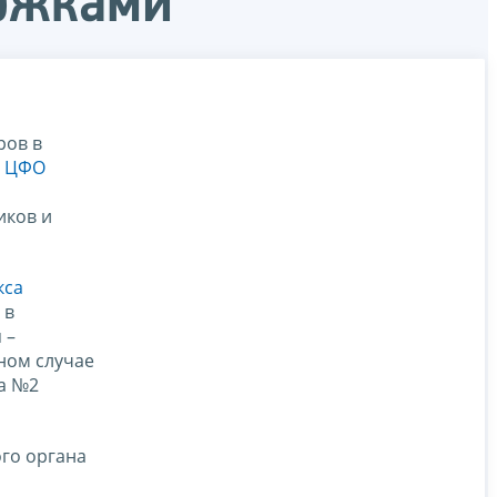
ержками
ров в
о ЦФО
иков и
кса
 в
 –
ном случае
а №2
го органа