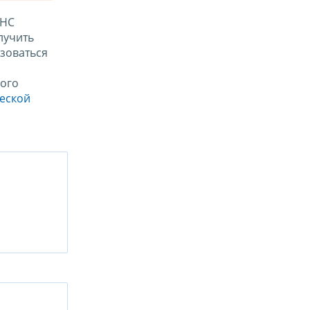
ФНС
лучить
зоваться
ого
ческой