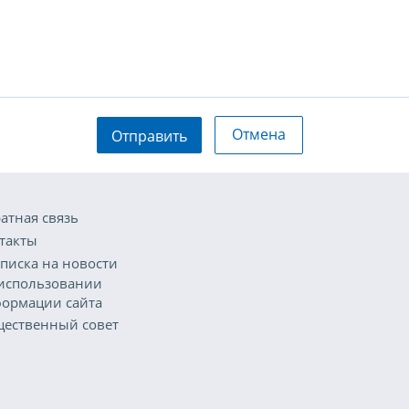
Отмена
Отправить
атная связь
такты
писка на новости
использовании
ормации сайта
ественный совет