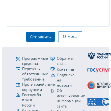
Отмена
Отправить
Программные
Обратная
средства
связь
Перечень
Контакты
обязательных
Подписка
требований
на
Противодействие
новости
коррупции
Об
Госслужба
использовании
в ФНС
информации
России
сайта
Вакансии