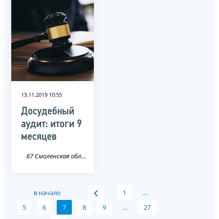
13.11.2019 10:55
Досудебный
аудит: итоги 9
месяцев
67 Смоленская область
в начало
1
...
5
6
7
8
9
...
27