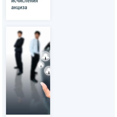
исчисления
акциза