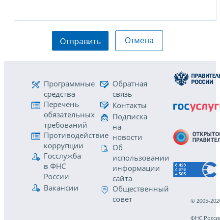
Отмена
Отправить
Программные
Обратная
средства
связь
Перечень
Контакты
обязательных
Подписка
требований
на
Противодействие
новости
коррупции
Об
Госслужба
использовании
в ФНС
информации
России
сайта
Вакансии
Общественный
совет
© 2005-202
ФНС Росси