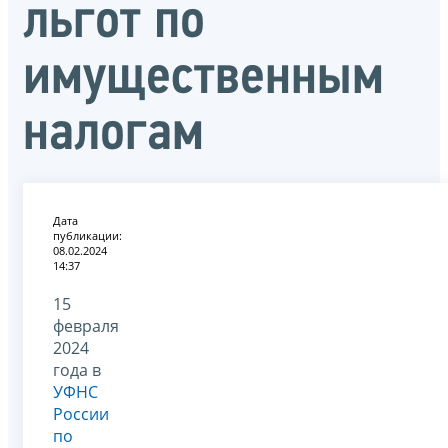
льгот по
имущественным
налогам
Дата
публикации:
08.02.2024
14:37
15
февраля
2024
года в
УФНС
России
по