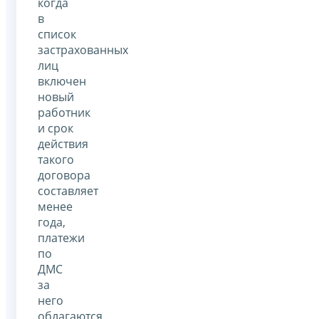
когда
в
список
застрахованных
лиц
включен
новый
работник
и срок
действия
такого
договора
составляет
менее
года,
платежи
по
ДМС
за
него
облагаются