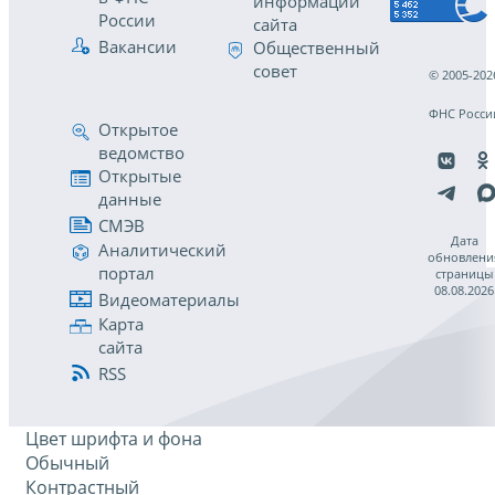
информации
России
сайта
Вакансии
Общественный
совет
© 2005-202
ФНС Росси
Открытое
ведомство
Открытые
данные
СМЭВ
Дата
Аналитический
обновлени
портал
страницы
08.08.2026
Видеоматериалы
Карта
сайта
RSS
Цвет шрифта и фона
Обычный
Контрастный