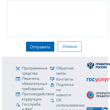
Отмена
Отправить
Программные
Обратная
средства
связь
Перечень
Контакты
обязательных
Подписка
требований
на
Противодействие
новости
коррупции
Об
Госслужба
использовании
в ФНС