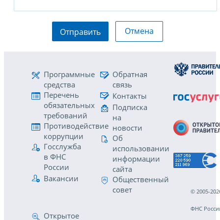
Отмена
Отправить
Программные
Обратная
средства
связь
Перечень
Контакты
обязательных
Подписка
требований
на
Противодействие
новости
коррупции
Об
Госслужба
использовании
в ФНС
информации
России
сайта
Вакансии
Общественный
совет
© 2005-202
ФНС Росси
Открытое