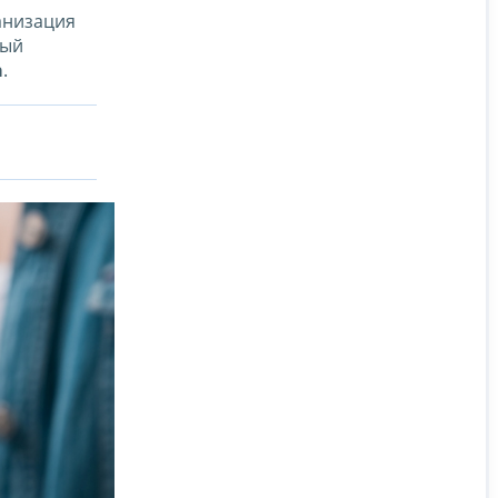
анизация
ный
а
.