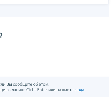
?
сли Вы сообщите об этом.
цию клавиш: Ctrl + Enter или нажмите
сюда
.