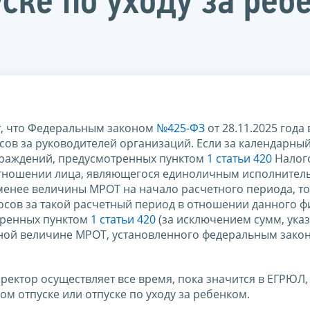
уске по уходу за ре
, что Федеральным законом
№425-ФЗ
от 28.11.2025 года
сов за руководителей организаций. Если за календарны
граждений, предусмотренных пунктом
1 статьи 420
Налог
 отношении лица, являющегося единоличным исполните
енее величины МРОТ на начало расчетного периода, то
осов за такой расчетный период в отношении данного ф
тренных пунктом
1 статьи 420
(за исключением сумм, ука
вной величине МРОТ, установленного федеральным зако
ектор осуществляет все время, пока значится в ЕГРЮЛ,
м отпуске или отпуске по уходу за ребенком.