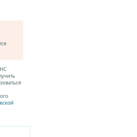
тся
ФНС
лучить
зоваться
ого
ческой