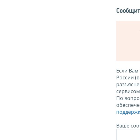
Сообщит
Если Вам
России (
разъясне
сервисо
По вопро
обеспече
поддержк
Ваше соо