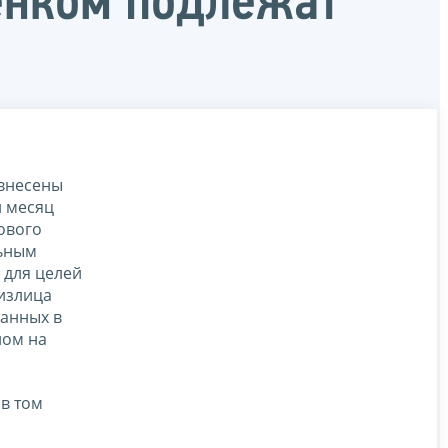
бенком подлежат
 внесены
й месяц
ового
льным
 для целей
излица
занных в
ном на
 в том