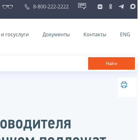
8-800-222-2222
и госуслуги
Документы
Контакты
ENG
Найти
ководителя