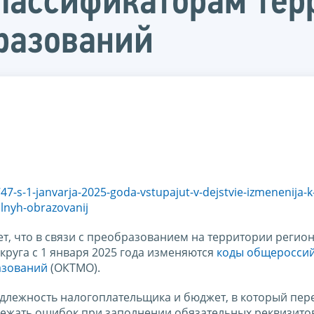
лассификаторам тер
разований
747-s-1-janvarja-2025-goda-vstupajut-v-dejstvie-izmenenija-k
alnyh-obrazovanij
, что в связи с преобразованием на территории регион
руга с 1 января 2025 года изменяются
коды общероссий
азований
(ОКТМО).
длежность налогоплательщика и бюджет, в который пер
ежать ошибок при заполнении обязательных реквизито