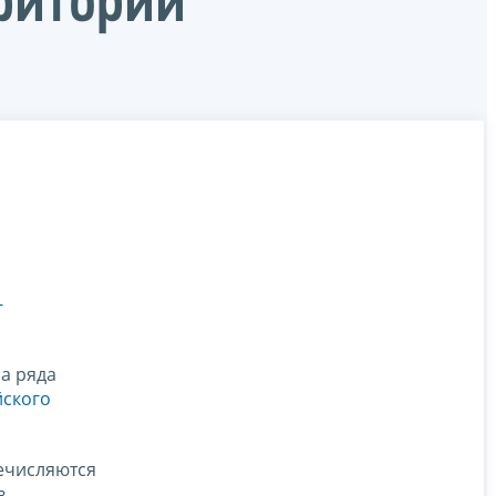
риторий
-
а ряда
ского
ечисляются
в