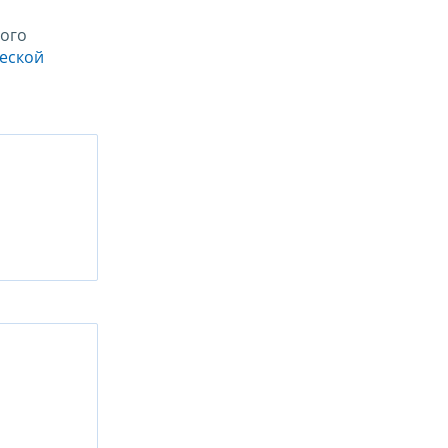
ого
ческой