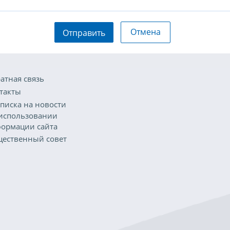
Отмена
Отправить
атная связь
такты
писка на новости
использовании
ормации сайта
ественный совет