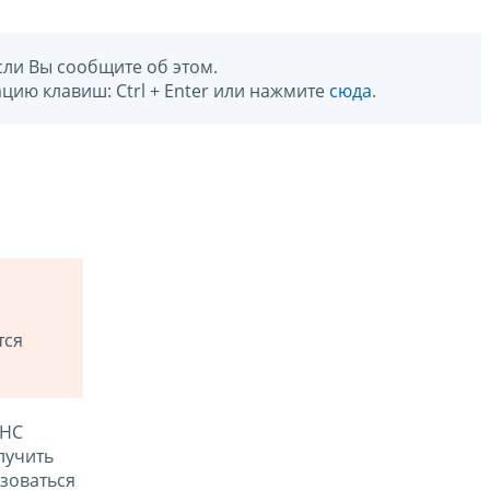
сли Вы сообщите об этом.
цию клавиш: Ctrl + Enter или нажмите
сюда
.
тся
ФНС
лучить
зоваться