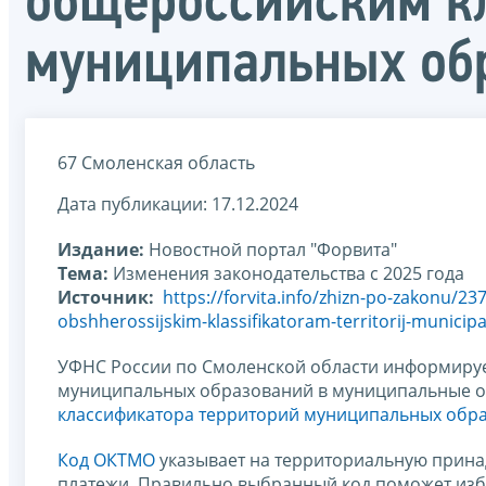
общероссийским к
муниципальных об
67 Смоленская область
Дата публикации: 17.12.2024
Издание:
Новостной портал "Форвита"
Тема:
Изменения законодательства с 2025 года
Источник:
https://forvita.info/zhizn-po-zakonu/23
obshherossijskim-klassifikatoram-territorij-municip
УФНС России по Смоленской области информирует
муниципальных образований в муниципальные ок
классификатора территорий муниципальных обр
Код ОКТМО
указывает на территориальную прина
платежи. Правильно выбранный код поможет изб