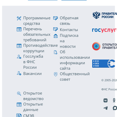
Программные
Обратная
средства
связь
Перечень
Контакты
обязательных
Подписка
требований
на
Противодействие
новости
коррупции
Об
Госслужба
использовании
в ФНС
информации
России
сайта
Вакансии
Общественный
совет
© 2005-202
ФНС Росси
Открытое
ведомство
Открытые
данные
СМЭВ