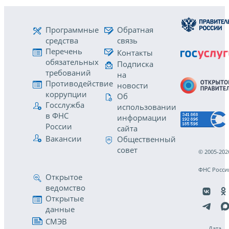
Программные
Обратная
средства
связь
Перечень
Контакты
обязательных
Подписка
требований
на
Противодействие
новости
коррупции
Об
Госслужба
использовании
в ФНС
информации
России
сайта
Вакансии
Общественный
совет
© 2005-202
ФНС Росси
Открытое
ведомство
Открытые
данные
СМЭВ
Дата