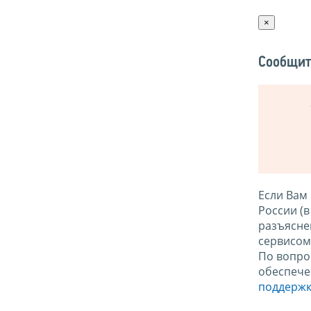
×
Сообщит
Если Вам
России (
разъясне
сервисо
По вопро
обеспече
поддержк