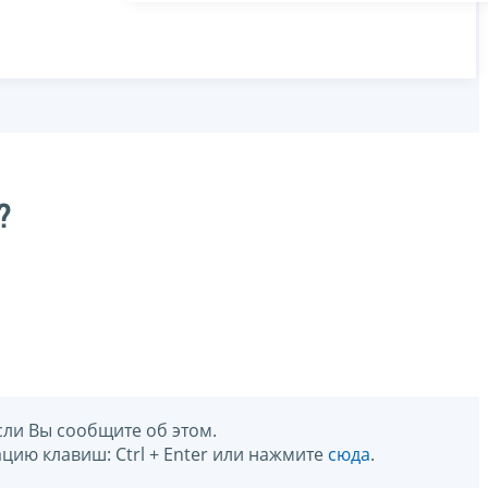
?
сли Вы сообщите об этом.
цию клавиш: Ctrl + Enter или нажмите
сюда
.