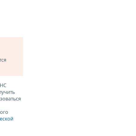
тся
ФНС
лучить
зоваться
ого
ческой