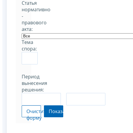
Статья
нормативно
-
правового
акта:
Тема
спора:
Период
вынесения
решения:
–
Очистить
Показать
форму