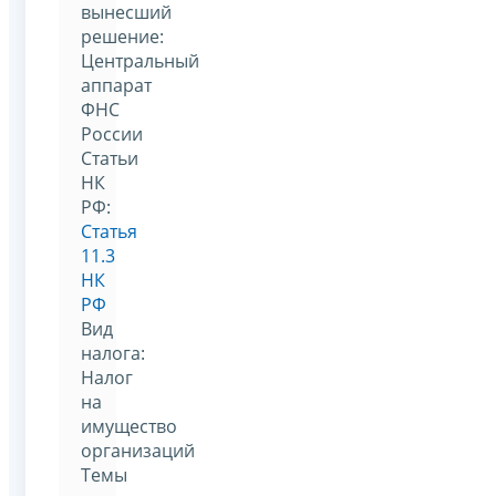
вынесший
решение:
Центральный
аппарат
ФНС
России
Статьи
НК
РФ:
Статья
11.3
НК
РФ
Вид
налога:
Налог
на
имущество
организаций
Темы