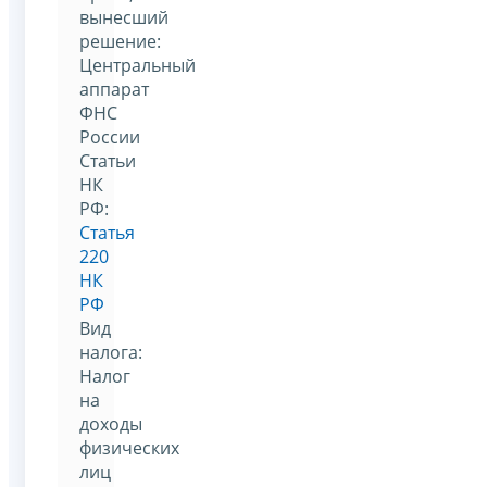
вынесший
решение:
Центральный
аппарат
ФНС
России
Статьи
НК
РФ:
Статья
220
НК
РФ
Вид
налога:
Налог
на
доходы
физических
лиц