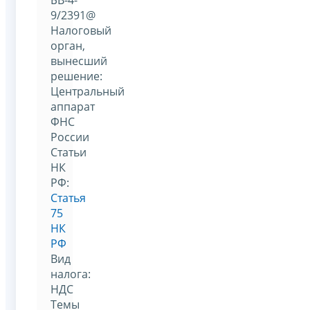
9/2391@
Налоговый
орган,
вынесший
решение:
Центральный
аппарат
ФНС
России
Статьи
НК
РФ:
Статья
75
НК
РФ
Вид
налога:
НДС
Темы