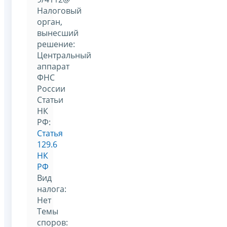
Налоговый
орган,
вынесший
решение:
Центральный
аппарат
ФНС
России
Статьи
НК
РФ:
Статья
129.6
НК
РФ
Вид
налога:
Нет
Темы
споров: