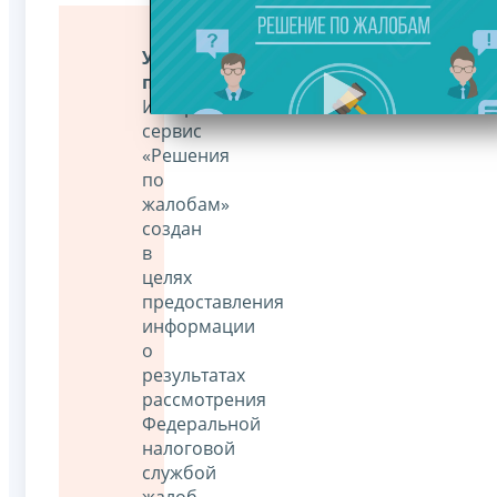
Уважаемые
пользователи!
Интернет-
сервис
«Решения
по
жалобам»
создан
в
целях
предоставления
информации
о
результатах
рассмотрения
Федеральной
налоговой
службой
жалоб