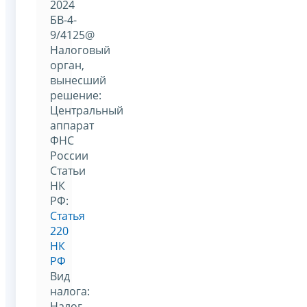
2024
БВ-4-
9/4125@
Налоговый
орган,
вынесший
решение:
Центральный
аппарат
ФНС
России
Статьи
НК
РФ:
Статья
220
НК
РФ
Вид
налога:
Налог