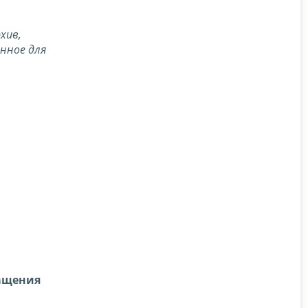
хив,
енное для
ращения