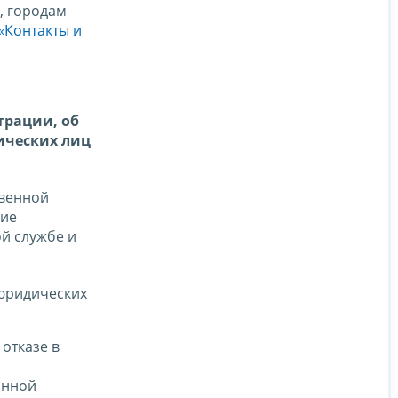
, городам
«Контакты и
трации, об
ических лиц
твенной
ние
й службе и
юридических
отказе в
онной