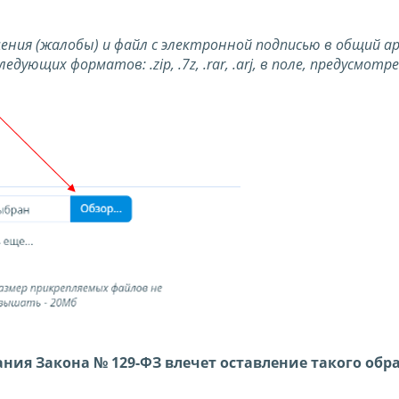
ния (жалобы) и файл с электронной подписью в общий ар
ющих форматов: .zip, .7z, .rar, .arj, в поле, предусмотр
ния Закона № 129-ФЗ влечет оставление такого об