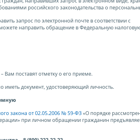
граждан, направивших запрос в электронном виде, хра
ебованиями российского законодательства о персональн
авить запрос по электронной почте в соответствии с
можете направить обращение в Федеральную налоговую
– Вам поставят отметку о его приеме.
мо иметь документ, удостоверяющий личность.
иемную
го закона от 02.05.2006 № 59-ФЗ
«О порядке рассмотре
ерации» при личном обращении гражданин предъявляет