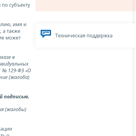
 по субъекту
лию, имя и
, а также
Техническая поддержка
ие может
казе в
дивидуальных
1 № 129-ФЗ «О
ние (жалоба)
й подписью.
ия (жалобы)
рации
ть о