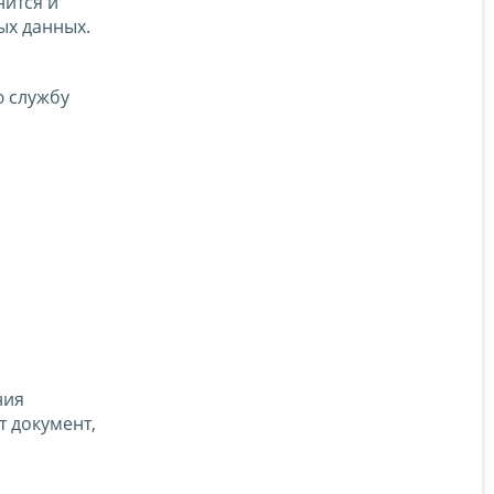
нится и
ых данных.
 службу
ния
 документ,