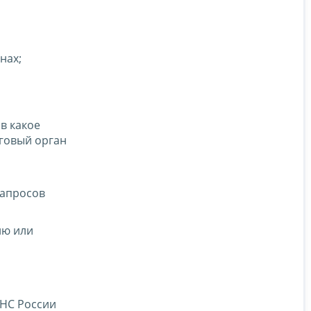
нах;
в какое
говый орган
запросов
ию или
ФНС России