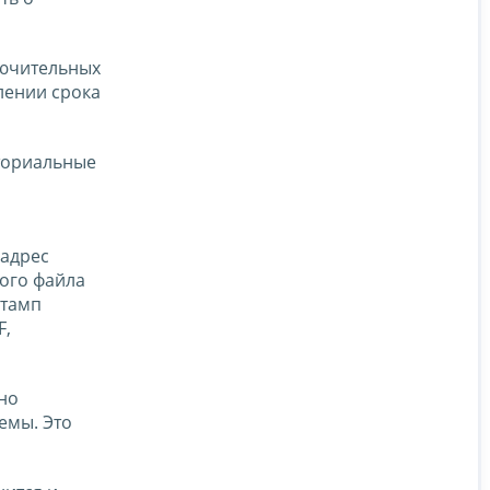
лючительных
лении срока
ториальные
 адрес
ного файла
штамп
F,
но
емы. Это