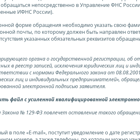
обращаться непосредственно в Управление ФНС России
венные ИФНС России).
онной форме обращения необходимо указать свою фами
ронной почты, по которому должен быть направлен ответ
отсутствия указанных обязательных реквизитов обращен
рирующего органа о государственной регистрации, об от
ных в реестр записей, исключения юридических лиц и ин
ответствии с нормами Федерального закона от 08.08.200
еских лиц и индивидуальных предпринимателей», обраще
рованной электронной подписью заявителя.
ить файл с усиленной квалифицированной электронно
 Закона № 129-ФЗ повлечет оставление такого обращен
ый в поле «E-mail», поступит уведомление о дате регист
ном номере, а также телефоны, по которым можно узна