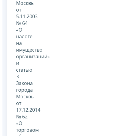
Москвы
от
5.11.2003
№ 64
«О
налоге
на
имущество
организаций»
и
статью
3
Закона
города
Москвы
от
17.12.2014
№ 62
«О
торговом