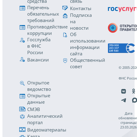
средства
связь
Перечень
Контакты
обязательных
Подписка
требований
на
Противодействие
новости
коррупции
Об
Госслужба
использовании
в ФНС
информации
России
сайта
Вакансии
Общественный
совет
© 2005-202
ФНС Росси
Открытое
ведомство
Открытые
данные
СМЭВ
Дата
Аналитический
обновлени
портал
страницы
23.03.2026
Видеоматериалы
Карта