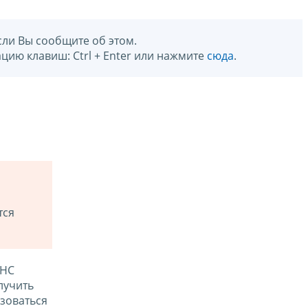
сли Вы сообщите об этом.
цию клавиш: Ctrl + Enter или нажмите
сюда
.
тся
ФНС
лучить
зоваться