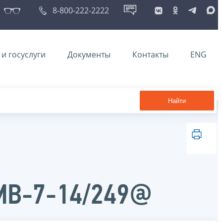
8-800-222-2222
и госуслуги
Документы
Контакты
ENG
Найти
ММВ-7-14/249@