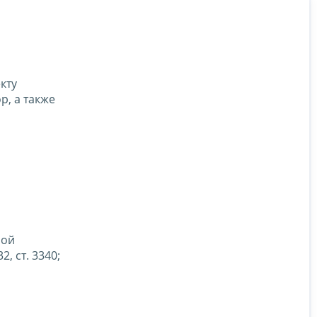
кту
р, а также
рой
, ст. 3340;