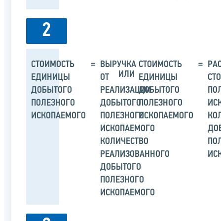
2
СТОИМОСТЬ
=
ВЫРУЧКА
СТОИМОСТЬ
=
РА
ИЛИ
ЕДИНИЦЫ
ОТ
ЕДИНИЦЫ
СТ
ДОБЫТОГО
РЕАЛИЗАЦИИ
ДОБЫТОГО
ПО
ПОЛЕЗНОГО
ДОБЫТОГО
ПОЛЕЗНОГО
ИС
ИСКОПАЕМОГО
ПОЛЕЗНОГО
ИСКОПАЕМОГО
КО
ИСКОПАЕМОГО
ДО
КОЛИЧЕСТВО
ПО
РЕАЛИЗОВАННОГО
ИС
ДОБЫТОГО
ПОЛЕЗНОГО
ИСКОПАЕМОГО