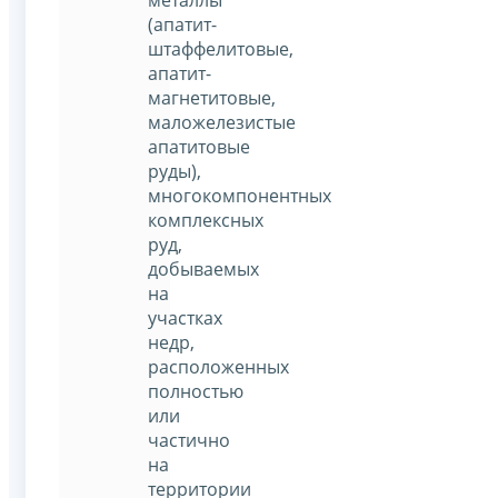
металлы
(апатит-
штаффелитовые,
апатит-
магнетитовые,
маложелезистые
апатитовые
руды),
многокомпонентных
комплексных
руд,
добываемых
на
участках
недр,
расположенных
полностью
или
частично
на
территории