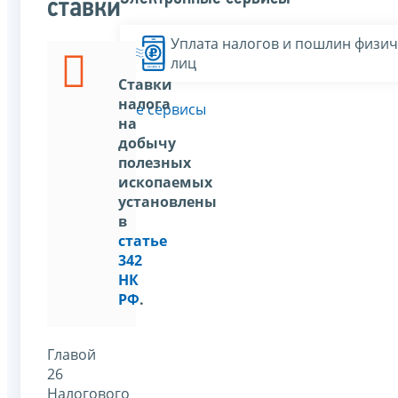
ставки
Уплата налогов и пошлин физич
лиц
Ставки
налога
Все сервисы
на
добычу
полезных
ископаемых
установлены
в
статье
342
НК
РФ
.
Главой
26
Налогового