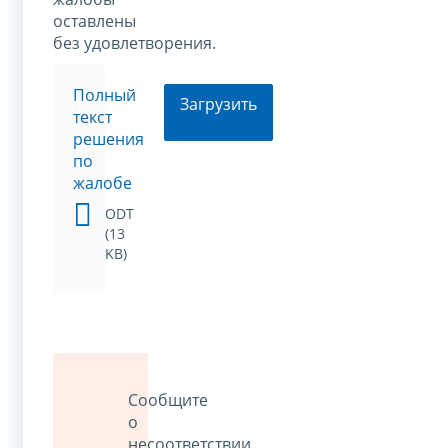
оставлены
без удовлетворения.
Полный
Загрузить
текст
решения
по
жалобе
ODT
(13
KB)
Сообщите
о
несоответствии