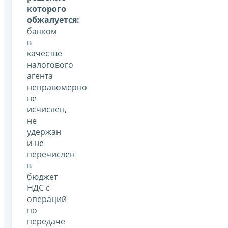
которого
обжалуется:
банком
в
качестве
налогового
агента
неправомерно
не
исчислен,
не
удержан
и не
перечислен
в
бюджет
НДС с
операций
по
передаче