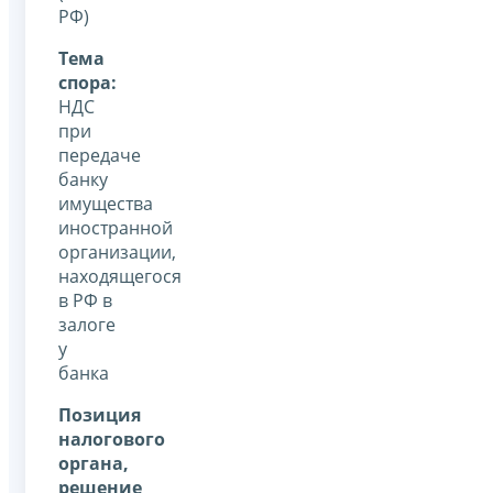
РФ)
Тема
спора:
НДС
при
передаче
банку
имущества
иностранной
организации,
находящегося
в РФ в
залоге
у
банка
Позиция
налогового
органа,
решение