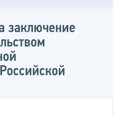
на заключение
ельством
ной
 Российской