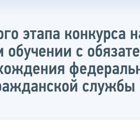
ого этапа конкурса 
м обучении с обязат
хождения федераль
гражданской службы