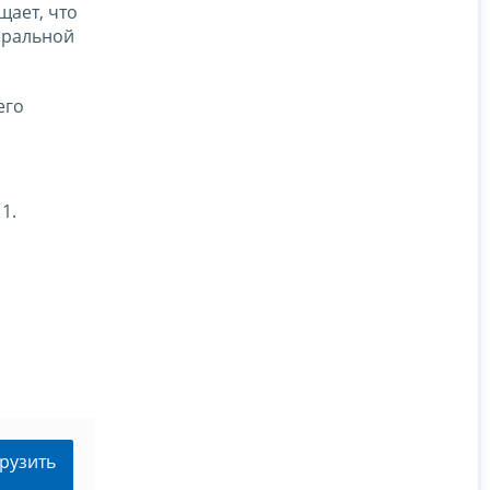
ает, что
еральной
его
1.
рузить