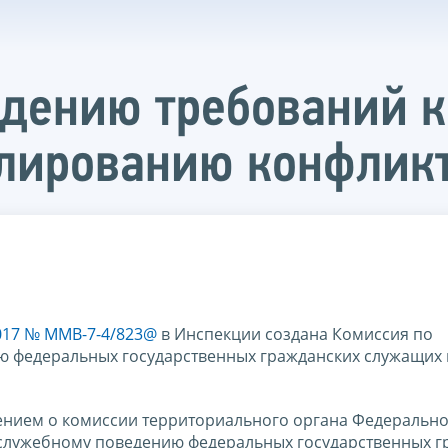
дению требований 
лированию конфликт
2017 № ММВ-7-4/823@
в Инспекции создана Комиссия по
 федеральных государственных гражданских служащих 
жением о комиссии территориального органа Федеральн
служебному поведению федеральных государственных г