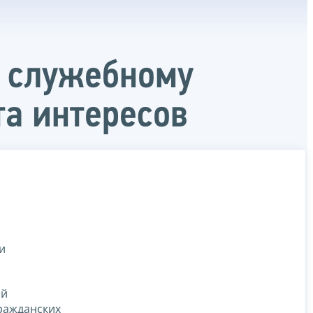
к служебному
а интересов
и
ой
ражданских