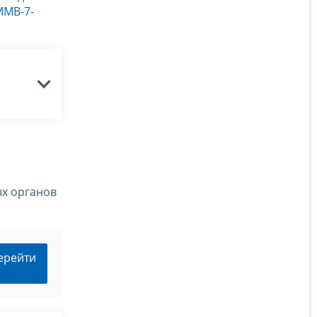
ММВ-7-
х органов
ерейти