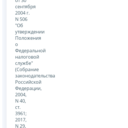
от 30
сентября
2004 г.
N 506
"Об
утверждении
Положения
о
Федеральной
налоговой
службе"
(Собрание
законодательства
Российской
Федерации,
2004,
N 40,
ст.
3961;
2017,
N 29,