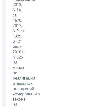
2013,
N 14,
ст.
1670;
2017,
N 9, ст.
1339),
от 21
июля
2010 г.
N 925
"О
мерах
по
реализации
отдельных
положений
Федерального
закона
"О