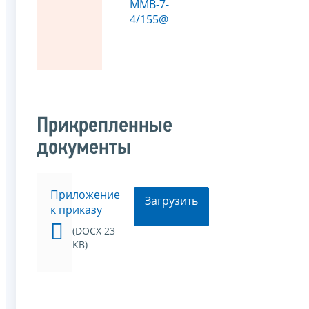
ММВ-7-
4/155@
Прикрепленные
документы
Приложение
Загрузить
к приказу
(DOCX 23
KB)