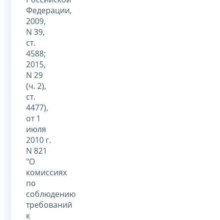
Федерации,
2009,
N 39,
ст.
4588;
2015,
N 29
(ч. 2),
ст.
4477),
от 1
июля
2010 г.
N 821
"О
комиссиях
по
соблюдению
требований
к