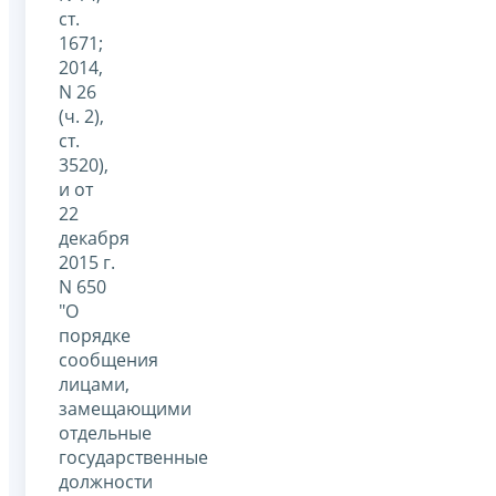
ст.
1671;
2014,
N 26
(ч. 2),
ст.
3520),
и от
22
декабря
2015 г.
N 650
"О
порядке
сообщения
лицами,
замещающими
отдельные
государственные
должности