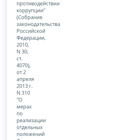
противодействии
коррупции"
(Собрание
законодательства
Российской
Федерации,
2010,
N 30,
ст.
4070),
от 2
апреля
2013 г.
N 310
"О
мерах
по
реализации
отдельных
положений