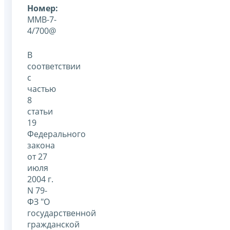
Номер:
ММВ-7-
4/700@
В
соответствии
с
частью
8
статьи
19
Федерального
закона
от 27
июля
2004 г.
N 79-
ФЗ "О
государственной
гражданской