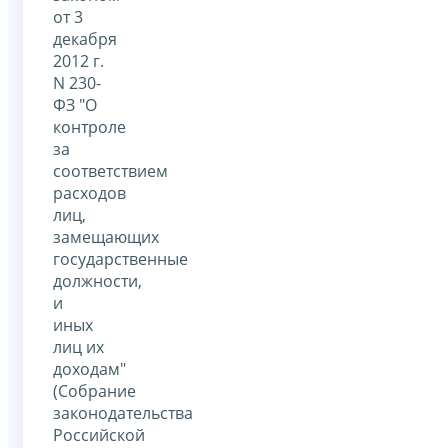
от 3
декабря
2012 г.
N 230-
ФЗ "О
контроле
за
соответствием
расходов
лиц,
замещающих
государственные
должности,
и
иных
лиц их
доходам"
(Собрание
законодательства
Российской