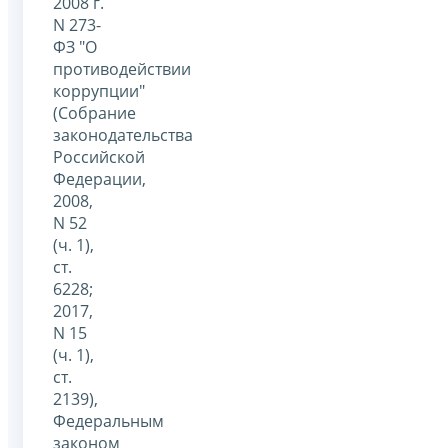
2008 г.
N 273-
ФЗ "О
противодействии
коррупции"
(Собрание
законодательства
Российской
Федерации,
2008,
N 52
(ч. 1),
ст.
6228;
2017,
N 15
(ч. 1),
ст.
2139),
Федеральным
законом