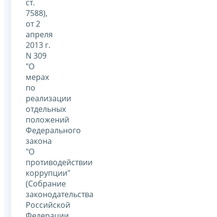
ст.
7588),
от 2
апреля
2013 г.
N 309
"О
мерах
по
реализации
отдельных
положений
Федерального
закона
"О
противодействии
коррупции"
(Собрание
законодательства
Российской
Федерации,