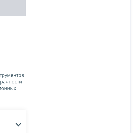
струментов
зрачности
ционных