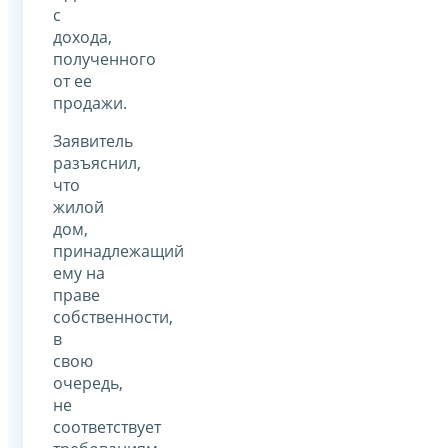
с
дохода,
полученного
от ее
продажи.
Заявитель
разъяснил,
что
жилой
дом,
принадлежащий
ему на
праве
собственности,
в
свою
очередь,
не
соответствует