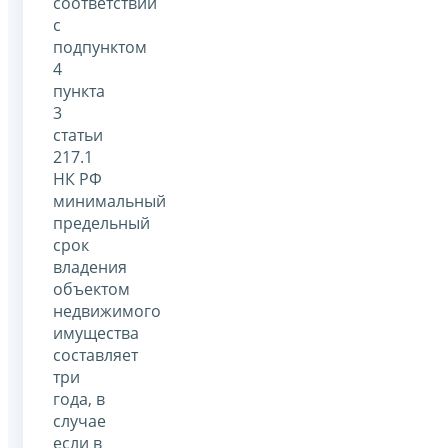
соответствии
с
подпунктом
4
пункта
3
статьи
217.1
НК РФ
минимальный
предельный
срок
владения
объектом
недвижимого
имущества
составляет
три
года, в
случае
если в