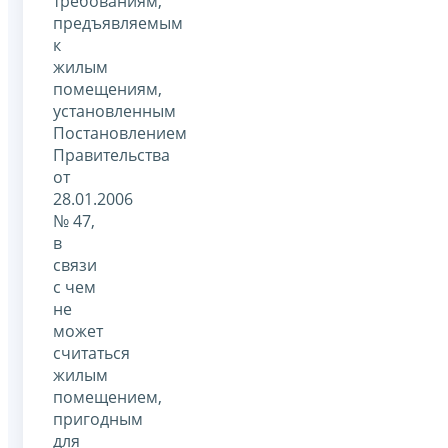
требованиям,
предъявляемым
к
жилым
помещениям,
установленным
Постановлением
Правительства
от
28.01.2006
№ 47,
в
связи
с чем
не
может
считаться
жилым
помещением,
пригодным
для