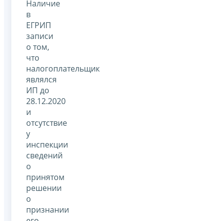
Наличие
в
ЕГРИП
записи
о том,
что
налогоплательщик
являлся
ИП до
28.12.2020
и
отсутствие
у
инспекции
сведений
о
принятом
решении
о
признании
его