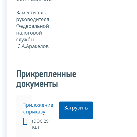
Заместитель
руководителя
Федеральной
налоговой
службы
С.А.Аракелов
Прикрепленные
документы
Приложение
Загрузить
к приказу
(DOC 29
KB)