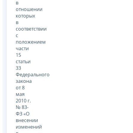
в
отношении
которых
в
соответствии
с
положением
части
15
статьи
33
Федерального
закона
от 8
мая
2010 г.
№ 83-
ФЗ «О
внесении
изменений