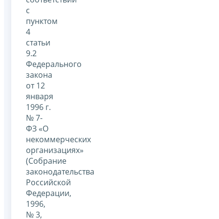
с
пунктом
4
статьи
9.2
Федерального
закона
от 12
января
1996 г.
№ 7-
ФЗ «О
некоммерческих
организациях»
(Собрание
законодательства
Российской
Федерации,
1996,
№ 3,