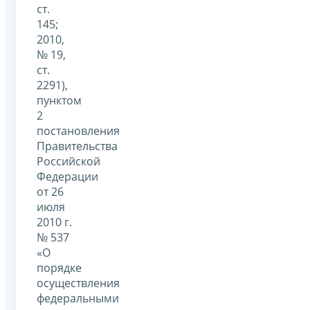
ст.
145;
2010,
№ 19,
ст.
2291),
пунктом
2
постановления
Правительства
Российской
Федерации
от 26
июля
2010 г.
№ 537
«О
порядке
осуществления
федеральными