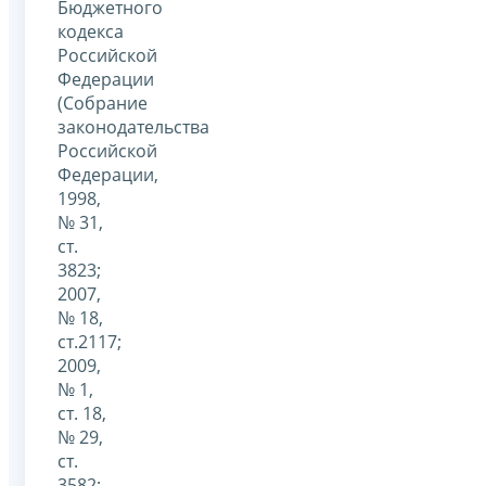
Бюджетного
кодекса
Российской
Федерации
(Собрание
законодательства
Российской
Федерации,
1998,
№ 31,
ст.
3823;
2007,
№ 18,
ст.2117;
2009,
№ 1,
ст. 18,
№ 29,
ст.
3582;