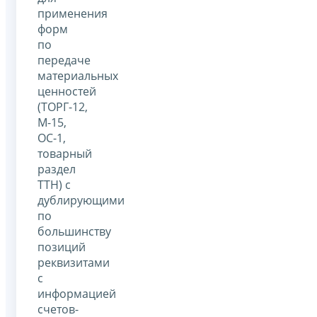
применения
форм
по
передаче
материальных
ценностей
(ТОРГ-12,
М-15,
ОС-1,
товарный
раздел
ТТН) с
дублирующими
по
большинству
позиций
реквизитами
с
информацией
счетов-