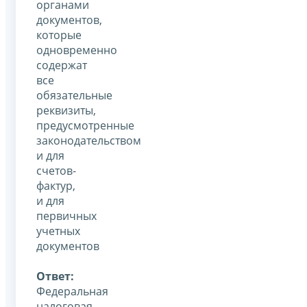
органами
документов,
которые
одновременно
содержат
все
обязательные
реквизиты,
предусмотренные
законодательством
и для
счетов-
фактур,
и для
первичных
учетных
документов
Ответ:
Федеральная
налоговая