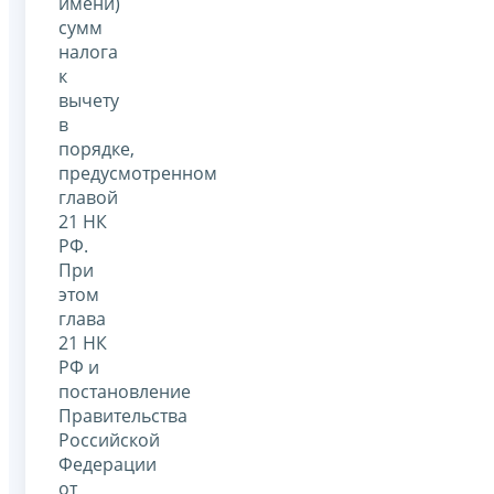
имени)
сумм
налога
к
вычету
в
порядке,
предусмотренном
главой
21 НК
РФ.
При
этом
глава
21 НК
РФ и
постановление
Правительства
Российской
Федерации
от