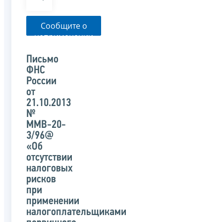
Сообщите о
неприменении
налоговым
органом
Письмо
указанного
ФНС
письма
России
от
21.10.2013
№
ММВ-20-
3/96@
«Об
отсутствии
налоговых
рисков
при
применении
налогоплательщиками