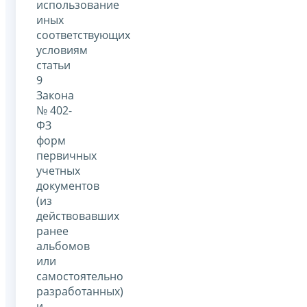
использование
иных
соответствующих
условиям
статьи
9
Закона
№ 402-
ФЗ
форм
первичных
учетных
документов
(из
действовавших
ранее
альбомов
или
самостоятельно
разработанных)
и