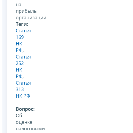
на
прибыль
организаций
Теги:
Статья
169
НК
РФ
,
Статья
252
НК
РФ
,
Статья
313
НК РФ
Вопрос:
Об
оценке
налоговыми