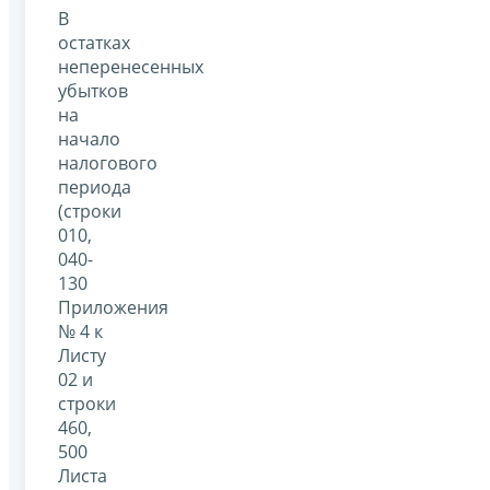
В
остатках
неперенесенных
убытков
на
начало
налогового
периода
(строки
010,
040-
130
Приложения
№ 4 к
Листу
02 и
строки
460,
500
Листа