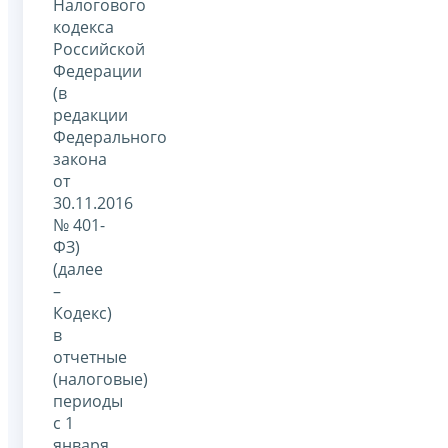
Налогового
кодекса
Российской
Федерации
(в
редакции
Федерального
закона
от
30.11.2016
№ 401-
ФЗ)
(далее
–
Кодекс)
в
отчетные
(налоговые)
периоды
с 1
января