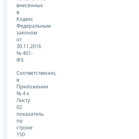
внесенных
в
Кодекс
Федеральным
законом
от
30.11.2016
№ 401-
ФЗ.
Соответственно,
в
Приложении
№ 4 к
Листу
02
показатель
по
строке
150