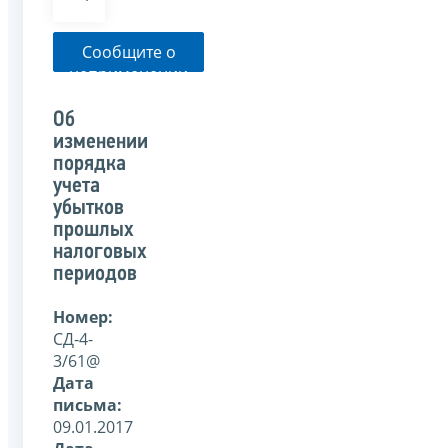
Сообщите о
неприменении
налоговым
органом
Об
указанного
изменении
письма
порядка
учета
убытков
прошлых
налоговых
периодов
Номер:
СД-4-
3/61@
Дата
письма:
09.01.2017