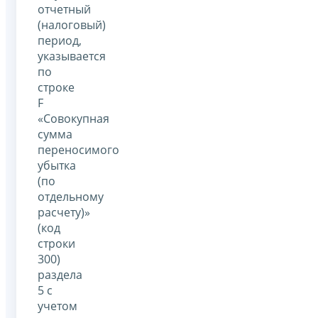
отчетный
(налоговый)
период,
указывается
по
строке
F
«Совокупная
сумма
переносимого
убытка
(по
отдельному
расчету)»
(код
строки
300)
раздела
5 с
учетом