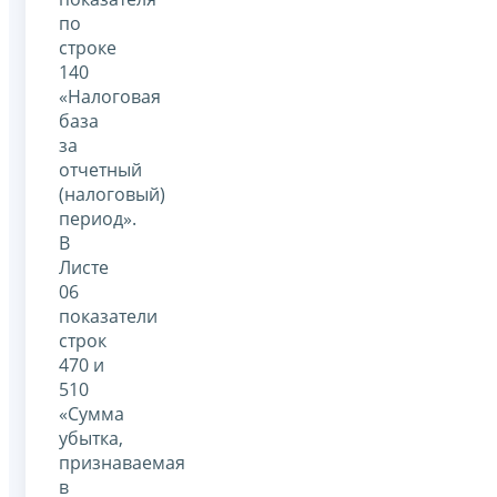
по
строке
140
«Налоговая
база
за
отчетный
(налоговый)
период».
В
Листе
06
показатели
строк
470 и
510
«Сумма
убытка,
признаваемая
в