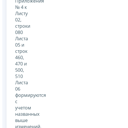
Приложения
№ 4 к
Листу
02,
строки
080
Листа
05 и
строк
460,
470 и
500,
510
Листа
06
формируются
с
учетом
названных
выше
изменений,