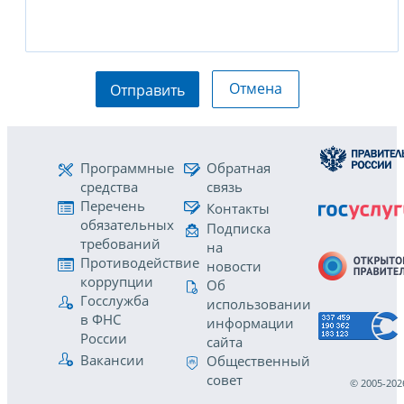
Отмена
Отправить
Программные
Обратная
средства
связь
Перечень
Контакты
обязательных
Подписка
требований
на
Противодействие
новости
коррупции
Об
Госслужба
использовании
в ФНС
информации
России
сайта
Вакансии
Общественный
совет
© 2005-202