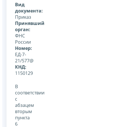
Вид
документа:
Приказ
Принявший
орган:
ФНС
России
Номер:
ЕД-7-
21/577@
КНД:
1150129
В
соответствии
с
абзацем
вторым
пункта
6