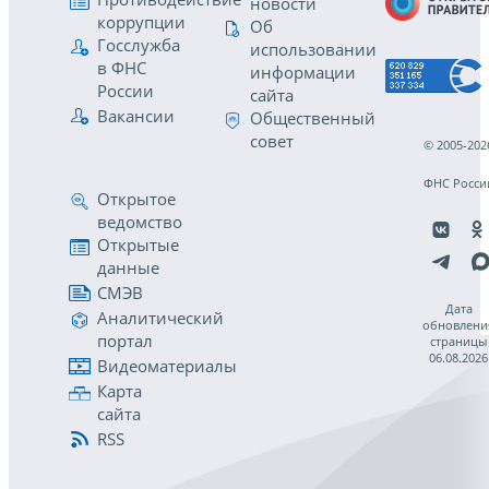
новости
коррупции
Об
Госслужба
использовании
в ФНС
информации
России
сайта
Вакансии
Общественный
совет
© 2005-202
ФНС Росси
Открытое
ведомство
Открытые
данные
СМЭВ
Дата
Аналитический
обновлени
портал
страницы
06.08.2026
Видеоматериалы
Карта
сайта
RSS