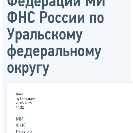
Федерации МИ
ФНС России по
Уральскому
федеральному
округу
Дата
публикации:
28.05.2025
14:32
МИ
ФНС
России