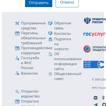
Отмена
Отправить
Программные
Обратная
средства
связь
Перечень
Контакты
обязательных
Подписка
требований
на
Противодействие
новости
коррупции
Об
Госслужба
использовании
в ФНС
информации
России
сайта
Вакансии
Общественный
совет
© 2005-202
ФНС Росси
Открытое
ведомство
Открытые