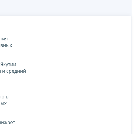
тия
ивных
 Якутии
й и средний
но в
ных
нижает