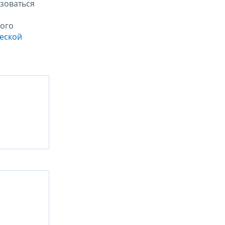
зоваться
ого
ческой