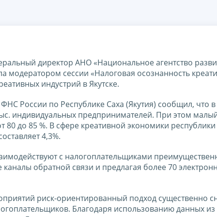
еральный директор АНО «Национальное агентство разви
а модератором сессии «Налоговая осознанность креат
реативных индустрий в Якутске.
 ФНС России по Республике Саха (Якутия) сообщил, что в
 тыс. индивидуальных предпринимателей. При этом малы
т 80 до 85 %. В сфере креативной экономики республики
составляет 4,3%.
взаимодействуют с налогоплательщиками преимуществен
 каналы обратной связи и предлагая более 70 электрон
приятий риск-ориентированный подход существенно с
логоплательщиков. Благодаря использованию данных из