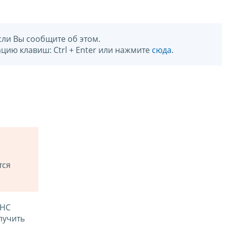
сли Вы сообщите об этом.
цию клавиш: Ctrl + Enter или нажмите
сюда
.
тся
ФНС
лучить