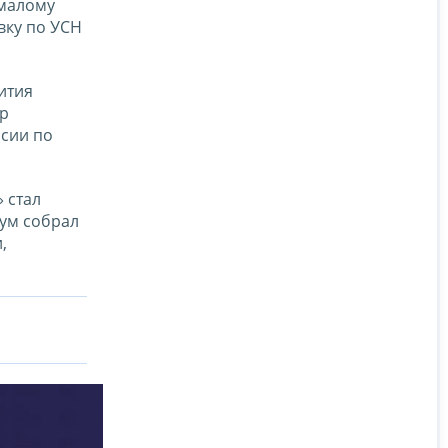
 малому
вку по УСН
ития
тр
сии по
 стал
ум собрал
,