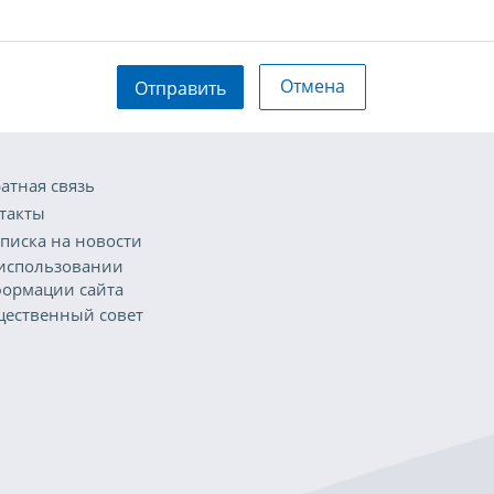
Отмена
Отправить
атная связь
такты
писка на новости
использовании
ормации сайта
ественный совет