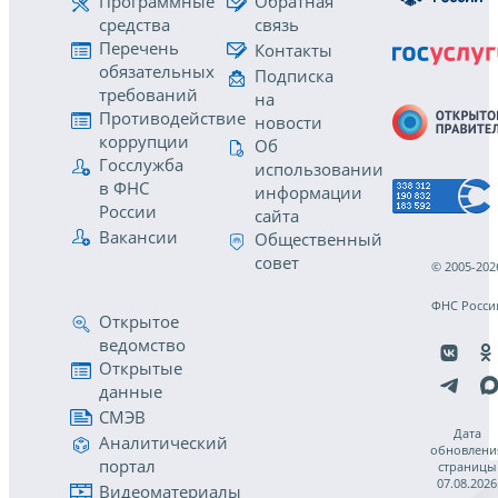
Программные
Обратная
средства
связь
Перечень
Контакты
обязательных
Подписка
требований
на
Противодействие
новости
коррупции
Об
Госслужба
использовании
в ФНС
информации
России
сайта
Вакансии
Общественный
совет
© 2005-202
ФНС Росси
Открытое
ведомство
Открытые
данные
СМЭВ
Дата
Аналитический
обновлени
портал
страницы
07.08.2026
Видеоматериалы