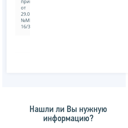
приказом
от
29.01.2019
№ММВ-7-
16/33@
Нашли ли Вы нужную
информацию?