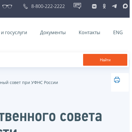
8-800-222-2222
и госуслуги
Документы
Контакты
ENG
Найти
ный совет при УФНС России
твенного совета