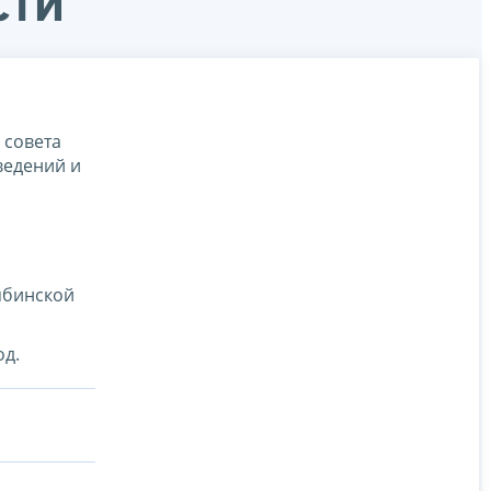
сти
 совета
ведений и
ябинской
од.