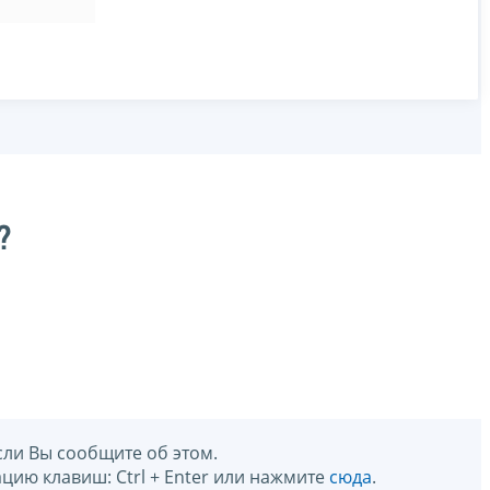
?
сли Вы сообщите об этом.
цию клавиш: Ctrl + Enter или нажмите
сюда
.