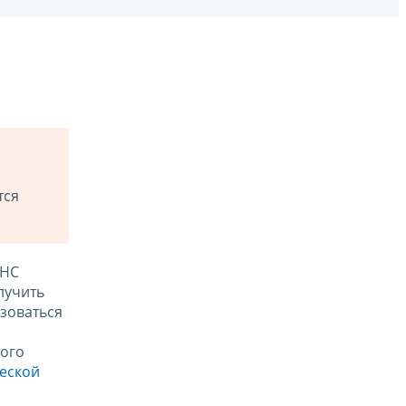
тся
ФНС
лучить
зоваться
ого
ческой