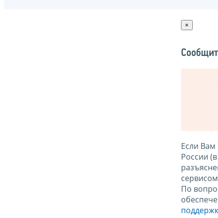
×
Сообщит
Если Вам
России (
разъясне
сервисо
По вопро
обеспече
поддержк