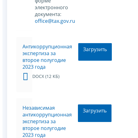
форме
электронного
документа:
office@tax.gov.ru
Антикоррупционная
Загрузить
экспертиза за
второе полугодие
2023 года
DOCX (12 КБ)
Независимая
Загрузить
антикоррупционная
экспертиза за
второе полугодие
2023 года