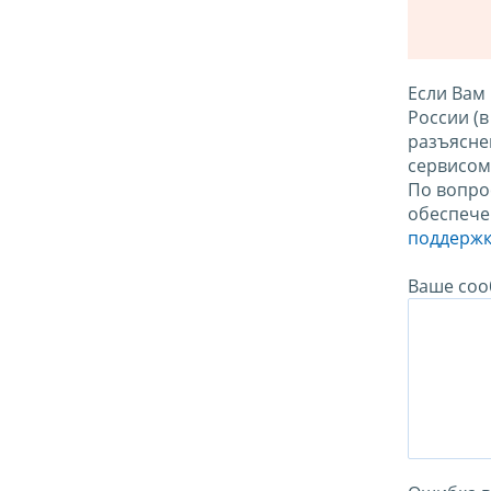
Если Вам
России (
разъясне
сервисо
По вопро
обеспече
поддержк
Ваше соо