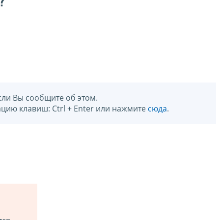
?
сли Вы сообщите об этом.
цию клавиш: Ctrl + Enter или нажмите
сюда
.