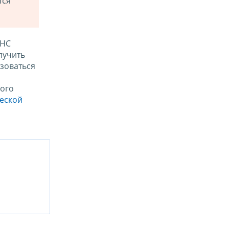
тся
ФНС
лучить
зоваться
ого
ческой