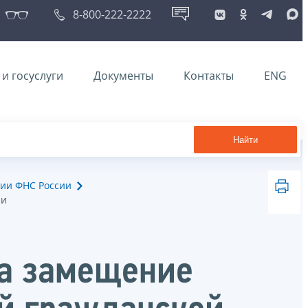
8-800-222-2222
и госуслуги
Документы
Контакты
ENG
Найти
ии ФНС России
ии
на замещение