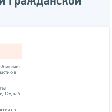
ой гражданской
объявляет
частию в
тей
, 12A, каб.
оссии по